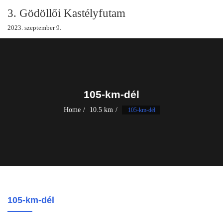
Skip
3. Gödöllői Kastélyfutam
to
2023. szeptember 9.
content
105-km-dél
Home
10.5 km
105-km-dél
105-km-dél