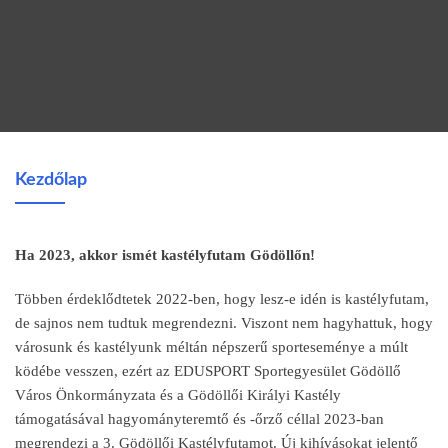
Kezdőlap
Ha 2023, akkor ismét kastélyfutam Gödöllőn!
Többen érdeklődtetek 2022-ben, hogy lesz-e idén is kastélyfutam,
de sajnos nem tudtuk megrendezni. Viszont nem hagyhattuk, hogy
városunk és kastélyunk méltán népszerű sporteseménye a múlt
ködébe vesszen, ezért az EDUSPORT Sportegyesület Gödöllő
Város Önkormányzata és a Gödöllői Királyi Kastély
támogatásával hagyományteremtő és -őrző céllal 2023-ban
megrendezi a 3. Gödöllői Kastélyfutamot. Új kihívásokat jelentő