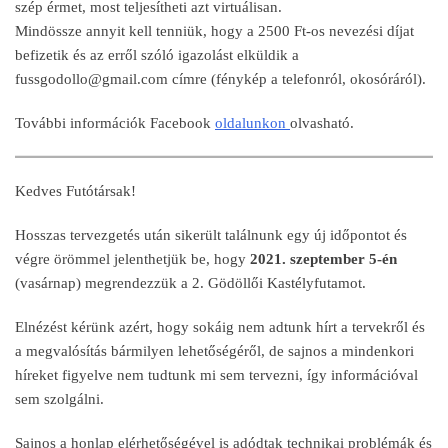
szép érmet, most teljesítheti azt virtuálisan.
Mindössze annyit kell tenniük, hogy a 2500 Ft-os nevezési díjat
befizetik és az erről szóló igazolást elküldik a
fussgodollo@gmail.com címre (fénykép a telefonról, okosóráról).
További információk Facebook
oldalunkon
olvasható.
Kedves Futótársak!
Hosszas tervezgetés után sikerült találnunk egy új időpontot és
végre örömmel jelenthetjük be, hogy
2021. szeptember 5-én
(vasárnap) megrendezzük a 2. Gödöllői Kastélyfutamot.
Elnézést kérünk azért, hogy sokáig nem adtunk hírt a tervekről és
a megvalósítás bármilyen lehetőségéről, de sajnos a mindenkori
híreket figyelve nem tudtunk mi sem tervezni, így információval
sem szolgálni.
Sajnos a honlap elérhetőségével is adódtak technikai problémák és