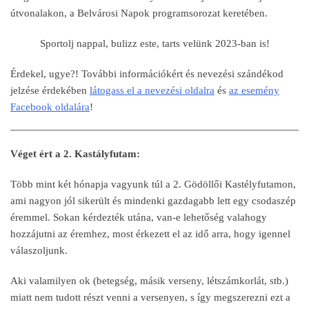
útvonalakon, a Belvárosi Napok programsorozat keretében.
Sportolj nappal, bulizz este, tarts velünk 2023-ban is!
Érdekel, ugye?! További információkért és nevezési szándékod
jelzése érdekében
látogass el a nevezési oldalra
és
az esemény
Facebook oldalára
!
Véget ért a 2. Kastályfutam:
Több mint két hónapja vagyunk túl a 2. Gödöllői Kastélyfutamon,
ami nagyon jól sikerült és mindenki gazdagabb lett egy csodaszép
éremmel. Sokan kérdezték utána, van-e lehetőség valahogy
hozzájutni az éremhez, most érkezett el az idő arra, hogy igennel
válaszoljunk.
Aki valamilyen ok (betegség, másik verseny, létszámkorlát, stb.)
miatt nem tudott részt venni a versenyen, s így megszerezni ezt a