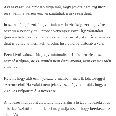
Aki nevezett, de biztosan tudja már, hogy jövőre nem fog tudni
részt venni a versenyen, visszautaljuk a nevezési díjat.
Itt szeretném jelezni, hogy minden valószínűség szerint jövőre
bekerül a verseny az 5 próbás versenyek közé, így várhatóan
gyorsan betelnek majd a helyek, amivel annak, aki már a nevezési
díjat is befizette, nem kell törődni, hisz a helye biztosítva van.
Ezen kívül valószínűleg egy minimális technikai emelés lesz a
nevezési díjban, de ez szintén nem érinti azokat, akik ezt már idén
átutalták.
Kérem, hogy akit érint, jelezze e-mailben, melyik lehetőséggel
szeretne élni! Ha valaki nem jelez vissza, úgy tekintjük, hogy a
2021-es időpontra él a nevezése.
A nevezés menüpont alatt lehet megtalálni a listát a nevezőkről és
a befizetésekről, ott mindenki meg tudja nézni, hogy beérkezett-e
az utalása.