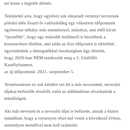
mi lenne a legjobb döntés.
Tekintettel arra, hogy egyrészt sok elmaradt versenyt terveznek
pótolni idén ősszel és valószínűleg egy választott időpontunk
egybeesne néhány más eseménnyel, másrészt, ami ettől kicsit
“ijesztőbb”, hogy egy második hullámról is beszélnek a
koronavírust illetően, ami talán az őszi időpontot is eltörölné,
egyesületünk a támogatókkal összhangban úgy döntött,
hogy 2020-ban NEM rendezzük meg a 2. Gödöllői
Kastélyfutamot,
az új időpontunk: 2021. szeptember 5.
Természetesen ez sok kérdést vet fel a már nevezettek, nevezési
díjakat befizetők részéről, ezért az alábbiakban olvashatóak a
lehetőségek:
Aki már nevezett és a nevezési díjat is befizette, annak a biztos
tudatában, hogy a versenyen részt tud venni a következő évben,
semmilyen teendővel nem kell számolni.