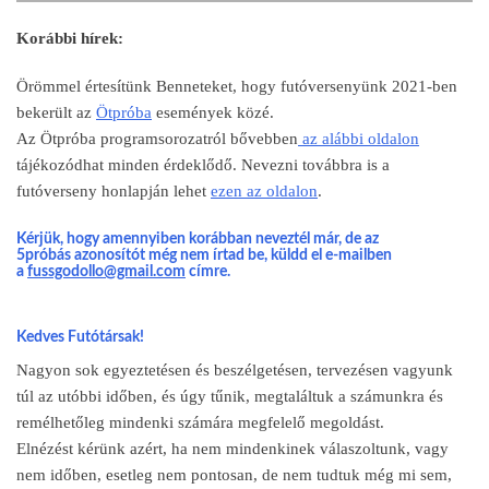
Korábbi hírek:
Örömmel értesítünk Benneteket, hogy futóversenyünk 2021-ben
bekerült az
Ötpróba
események közé.
Az Ötpróba programsorozatról bővebben
az alábbi oldalon
tájékozódhat minden érdeklődő. Nevezni továbbra is a
futóverseny honlapján lehet
ezen az oldalon
.
Kérjük, hogy amennyiben korábban neveztél már, de az
5próbás azonosítót még nem írtad be, küldd el e-mailben
a
fussgodollo@gmail.com
címre.
Kedves Futótársak!
Nagyon sok egyeztetésen és beszélgetésen, tervezésen vagyunk
túl az utóbbi időben, és úgy tűnik, megtaláltuk a számunkra és
remélhetőleg mindenki számára megfelelő megoldást.
Elnézést kérünk azért, ha nem mindenkinek válaszoltunk, vagy
nem időben, esetleg nem pontosan, de nem tudtuk még mi sem,