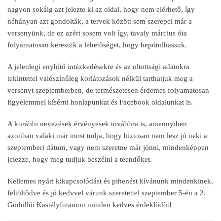
nagyon sokáig azt jelezte ki az oldal, hogy nem elérhető, így
néhányan azt gondolták, a tervek között sem szerepel már a
versenyünk, de ez azért sosem volt így, tavaly március óta
folyamatosan kerestük a lehetőséget, hogy bepótolhassuk.
A jelenlegi enyhítő intézkedésekre és az oltottsági adatokra
tekintettel valószínűleg korlátozások nélkül tarthatjuk meg a
versenyt szeptemberben, de természetesen érdemes folyamatosan
figyelemmel kísérni honlapunkat és Facebook oldalunkat is.
A korábbi nevezések érvényesek továbbra is, amennyiben
azonban valaki már most tudja, hogy biztosan nem lesz jó neki a
szeptemberi dátum, vagy nem szeretne már jönni, mindenképpen
jelezze, hogy meg tudjuk beszélni a teendőket.
Kellemes nyári kikapcsolódást és pihenést kívánunk mindenkinek,
feltöltődve és jó kedvvel várunk szeretettel szeptember 5-én a 2.
Gödöllői Kastélyfutamon minden kedves érdeklődőt!