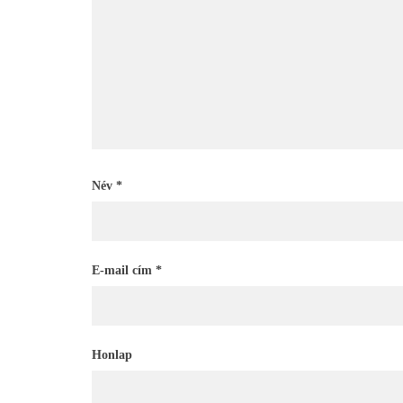
Név
*
E-mail cím
*
Honlap