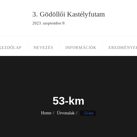
3. Gödöllői Kastélyfutam
2023. szeptember 9.
KEZDŐLAP
NEVEZÉS
INFORMÁCIÓK
EREDMÉNYE
53-km
Home
Útvonalak
53-km