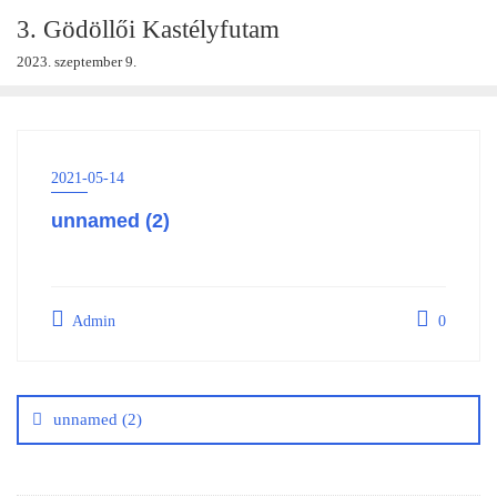
Skip
3. Gödöllői Kastélyfutam
to
2023. szeptember 9.
content
2021-05-14
unnamed (2)
Admin
0
Bejegyzés
navigáció
unnamed (2)