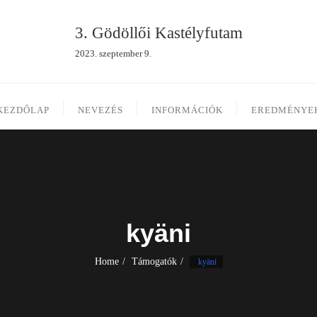
3. Gödöllői Kastélyfutam
2023. szeptember 9.
KEZDŐLAP
NEVEZÉS
INFORMÁCIÓK
EREDMÉNYE
kyäni
Home
Támogatók
kyäni