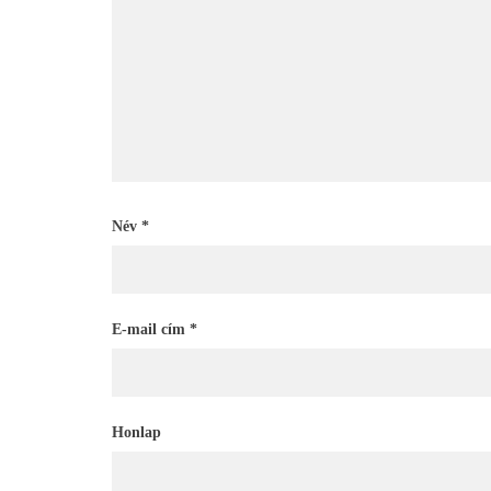
Név
*
E-mail cím
*
Honlap