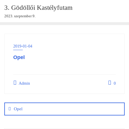
Skip
3. Gödöllői Kastélyfutam
to
2023. szeptember 9.
content
2019-01-04
Opel
Admin
0
Bejegyzés
navigáció
Opel