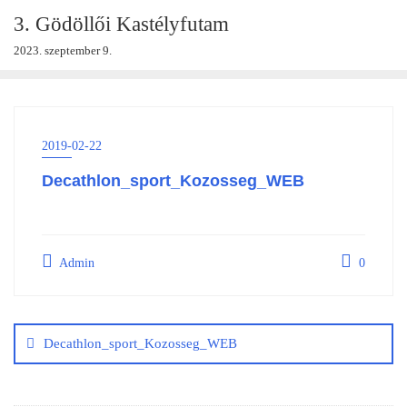
Skip
3. Gödöllői Kastélyfutam
to
2023. szeptember 9.
content
2019-02-22
Decathlon_sport_Kozosseg_WEB
Admin
0
Bejegyzés
navigáció
Decathlon_sport_Kozosseg_WEB