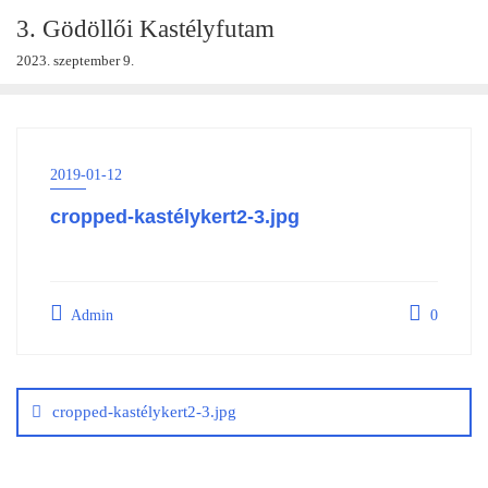
Skip
3. Gödöllői Kastélyfutam
to
2023. szeptember 9.
content
2019-01-12
cropped-kastélykert2-3.jpg
Admin
0
Bejegyzés
navigáció
cropped-kastélykert2-3.jpg