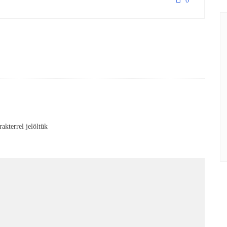
0
akterrel jelöltük