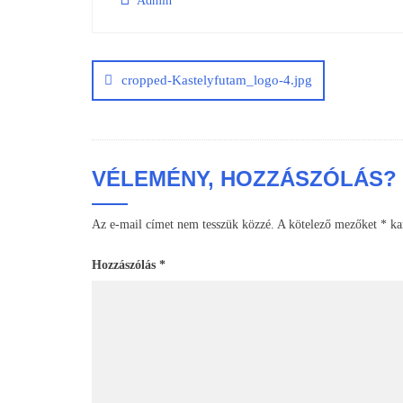
Admin
Bejegyzés
navigáció
cropped-Kastelyfutam_logo-4.jpg
VÉLEMÉNY, HOZZÁSZÓLÁS?
Az e-mail címet nem tesszük közzé.
A kötelező mezőket
*
kar
Hozzászólás
*