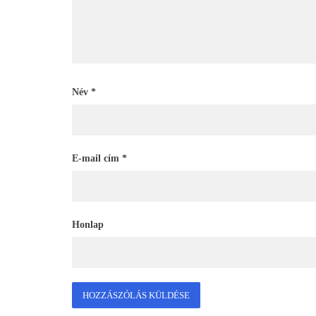
Név
*
E-mail cím
*
Honlap