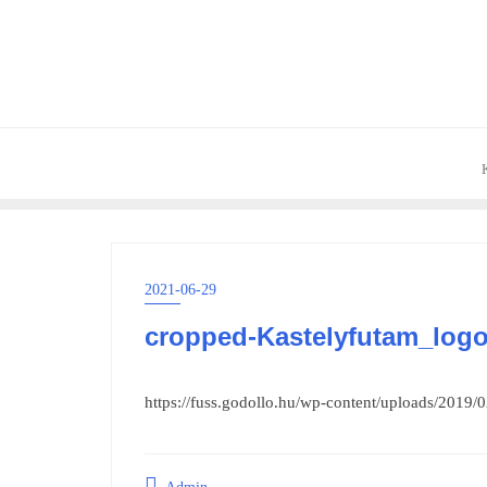
Skip
to
content
2021-06-29
cropped-Kastelyfutam_logo
https://fuss.godollo.hu/wp-content/uploads/2019/