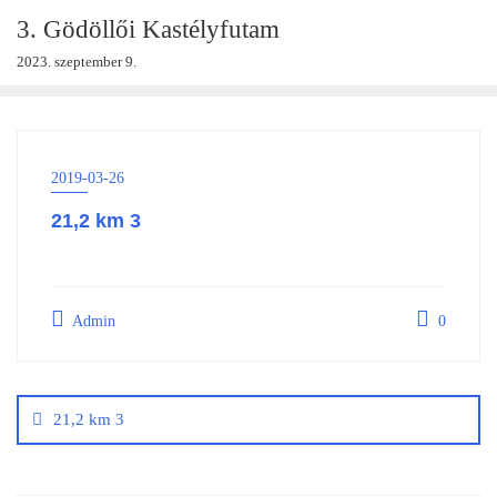
Skip
3. Gödöllői Kastélyfutam
to
2023. szeptember 9.
content
2019-03-26
21,2 km 3
Admin
0
Bejegyzés
navigáció
21,2 km 3