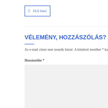
Bejegyzés
navigáció
10,6 km1
VÉLEMÉNY, HOZZÁSZÓLÁS?
Az e-mail címet nem tesszük közzé.
A kötelező mezőket
*
kar
Hozzászólás
*