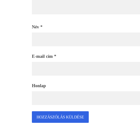
Név
*
E-mail cím
*
Honlap