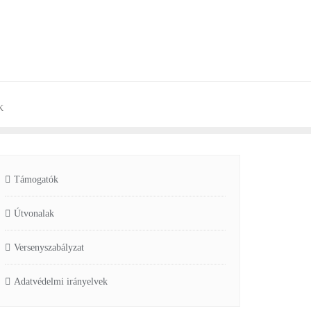
K
Támogatók
Útvonalak
Versenyszabályzat
Adatvédelmi irányelvek