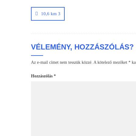
Bejegyzés
navigáció
10,6 km 3
VÉLEMÉNY, HOZZÁSZÓLÁS?
Az e-mail címet nem tesszük közzé.
A kötelező mezőket
*
kar
Hozzászólás
*