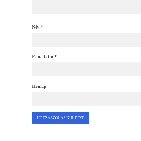
Név
*
E-mail cím
*
Honlap