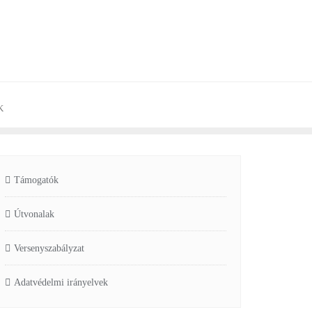
K
Támogatók
Útvonalak
Versenyszabályzat
Adatvédelmi irányelvek