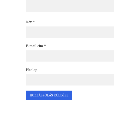
Név
*
E-mail cím
*
Honlap