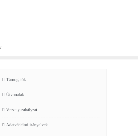
K
Támogatók
Útvonalak
Versenyszabályzat
Adatvédelmi irányelvek