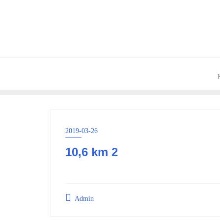
Skip
to
content
2019-03-26
10,6 km 2
Admin