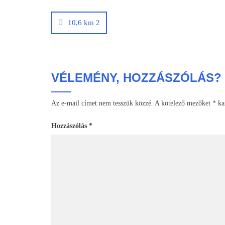
Bejegyzés
navigáció
10,6 km 2
VÉLEMÉNY, HOZZÁSZÓLÁS?
Az e-mail címet nem tesszük közzé.
A kötelező mezőket
*
kar
Hozzászólás
*