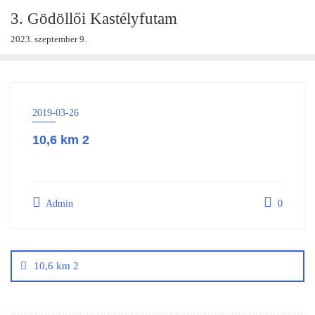
Skip
3. Gödöllői Kastélyfutam
to
2023. szeptember 9.
content
2019-03-26
10,6 km 2
Admin
0
Bejegyzés
navigáció
10,6 km 2